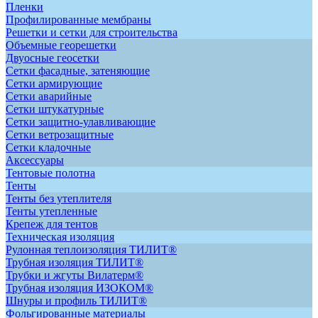
Пленки
Профилированные мембраны
Решетки и сетки для строительства
Объемные георешетки
Двуосные геосетки
Сетки фасадные, затеняющие
Сетки армирующие
Сетки аварийные
Сетки штукатурные
Сетки защитно-улавливающие
Сетки ветрозащитные
Сетки кладочные
Аксессуары
Тентовые полотна
Тенты
Тенты без утеплителя
Тенты утепленные
Крепеж для тентов
Техническая изоляция
Рулонная теплоизоляция ТИЛИТ®
Трубная изоляция ТИЛИТ®
Трубки и жгуты Вилатерм®
Трубная изоляция ИЗОКОМ®
Шнуры и профиль ТИЛИТ®
Фольгированные материалы