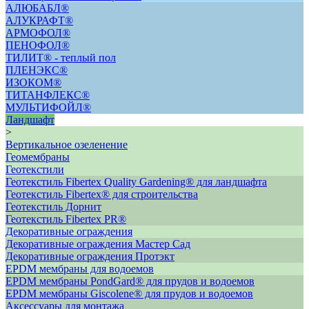
АЛЮБАБЛ®
АЛУКРАФТ®
АРМОФОЛ®
ПЕНОФОЛ®
ТИЛИТ® - теплый пол
ПЛЕНЭКС®
ИЗОКОМ®
ТИТАНФЛЕКС®
МУЛЬТИФОЙЛ®
Ландшафт
>
Вертикальное озеленение
Геомембраны
Геотекстили
Геотекстиль Fibertex Quality Gardening® для ландшафта
Геотекстиль Fibertex® для строительства
Геотекстиль Дорнит
Геотекстиль Fibertex PR®
Декоративные ограждения
Декоративные ограждения Мастер Сад
Декоративные ограждения Протэкт
ЕРDM мембраны для водоемов
EPDM мембраны PondGard® для прудов и водоемов
EPDM мембраны Giscolene® для прудов и водоемов
Аксессуары для монтажа