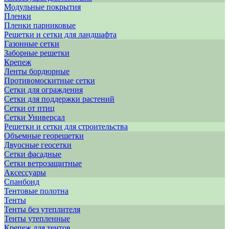
Модульные покрытия
Пленки
Пленки парниковые
Решетки и сетки для ландшафта
Газонные сетки
Заборные решетки
Крепеж
Ленты бордюрные
Противомоскитные сетки
Сетки для ограждения
Сетки для поддержки растений
Сетки от птиц
Сетки Универсал
Решетки и сетки для строительства
Объемные георешетки
Двуосные геосетки
Сетки фасадные
Сетки ветрозащитные
Аксессуары
Спанбонд
Тентовые полотна
Тенты
Тенты без утеплителя
Тенты утепленные
Крепеж для тентов