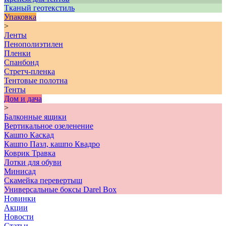
Тканый геотекстиль
Упаковка
>
Ленты
Пенополиэтилен
Пленки
Спанбонд
Стретч-пленка
Тентовые полотна
Тенты
Дом и дача
>
Балконные ящики
Вертикальное озеленение
Кашпо Каскад
Кашпо Пазл, кашпо Квадро
Коврик Травка
Лотки для обуви
Минисад
Скамейка перевертыш
Универсальные боксы Darel Box
Новинки
Акции
Новости
Статьи