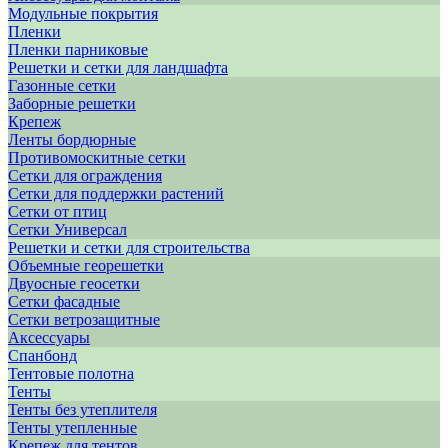
Модульные покрытия
Пленки
Пленки парниковые
Решетки и сетки для ландшафта
Газонные сетки
Заборные решетки
Крепеж
Ленты бордюрные
Противомоскитные сетки
Сетки для ограждения
Сетки для поддержки растений
Сетки от птиц
Сетки Универсал
Решетки и сетки для строительства
Объемные георешетки
Двуосные геосетки
Сетки фасадные
Сетки ветрозащитные
Аксессуары
Спанбонд
Тентовые полотна
Тенты
Тенты без утеплителя
Тенты утепленные
Крепеж для тентов