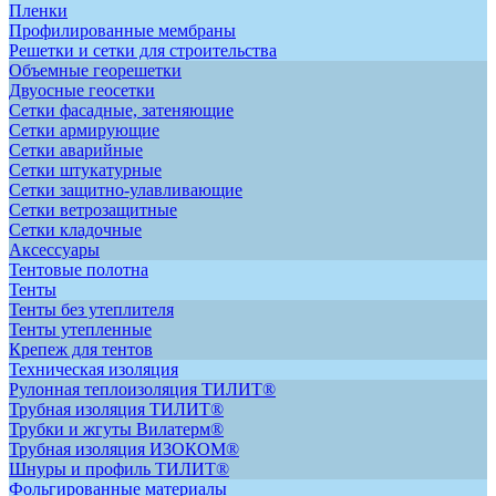
Пленки
Профилированные мембраны
Решетки и сетки для строительства
Объемные георешетки
Двуосные геосетки
Сетки фасадные, затеняющие
Сетки армирующие
Сетки аварийные
Сетки штукатурные
Сетки защитно-улавливающие
Сетки ветрозащитные
Сетки кладочные
Аксессуары
Тентовые полотна
Тенты
Тенты без утеплителя
Тенты утепленные
Крепеж для тентов
Техническая изоляция
Рулонная теплоизоляция ТИЛИТ®
Трубная изоляция ТИЛИТ®
Трубки и жгуты Вилатерм®
Трубная изоляция ИЗОКОМ®
Шнуры и профиль ТИЛИТ®
Фольгированные материалы