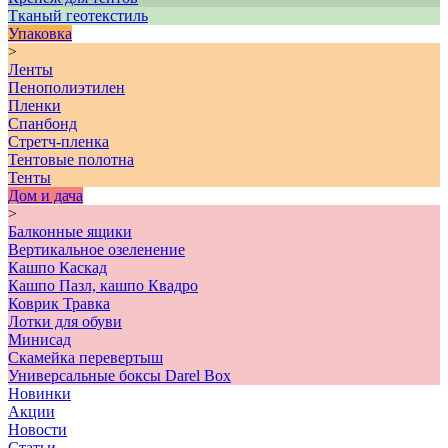
Тканый геотекстиль
Упаковка
>
Ленты
Пенополиэтилен
Пленки
Спанбонд
Стретч-пленка
Тентовые полотна
Тенты
Дом и дача
>
Балконные ящики
Вертикальное озеленение
Кашпо Каскад
Кашпо Пазл, кашпо Квадро
Коврик Травка
Лотки для обуви
Минисад
Скамейка перевертыш
Универсальные боксы Darel Box
Новинки
Акции
Новости
Статьи