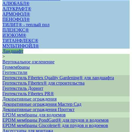
АЛЮБАБЛ®
АЛУКРАФТ®
АРМОФОЛ®
ПЕНОФОЛ®
ТИЛИТ® - теплый пол
ПЛЕНЭКС®
ИЗОКОМ®
ТИТАНФЛЕКС®
МУЛЬТИФОЙЛ®
Ландшафт
>
Вертикальное озеленение
Геомембраны
Геотекстили
Геотекстиль Fibertex Quality Gardening® для ландшафта
Геотекстиль Fibertex® для строительства
Геотекстиль Дорнит
Геотекстиль Fibertex PR®
Декоративные ограждения
Декоративные ограждения Мастер Сад
Декоративные ограждения Протэкт
ЕРDM мембраны для водоемов
EPDM мембраны PondGard® для прудов и водоемов
EPDM мембраны Giscolene® для прудов и водоемов
Аксессуары для монтажа