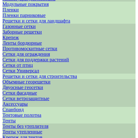
Модульные покрытия
Пленки
Пленки парниковые
Решетки и сетки для ландшафта
Газонные сетки
Заборные решетки
Крепеж
Ленты бордюрные
Противомоскитные сетки
Сетки для ограждения
Сетки для поддержки растений
Сетки от птиц
Сетки Универсал
Решетки и сетки для строительства
Объемные георешетки
Двуосные геосетки
Сетки фасадные
Сетки ветрозащитные
Аксессуары
Спанбонд
Тентовые полотна
Тенты
Тенты без утеплителя
Тенты утепленные
Крепеж для тентов