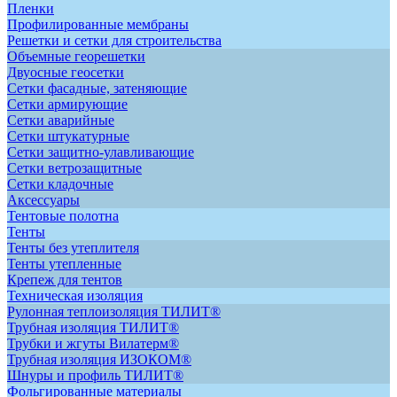
Пленки
Профилированные мембраны
Решетки и сетки для строительства
Объемные георешетки
Двуосные геосетки
Сетки фасадные, затеняющие
Сетки армирующие
Сетки аварийные
Сетки штукатурные
Сетки защитно-улавливающие
Сетки ветрозащитные
Сетки кладочные
Аксессуары
Тентовые полотна
Тенты
Тенты без утеплителя
Тенты утепленные
Крепеж для тентов
Техническая изоляция
Рулонная теплоизоляция ТИЛИТ®
Трубная изоляция ТИЛИТ®
Трубки и жгуты Вилатерм®
Трубная изоляция ИЗОКОМ®
Шнуры и профиль ТИЛИТ®
Фольгированные материалы