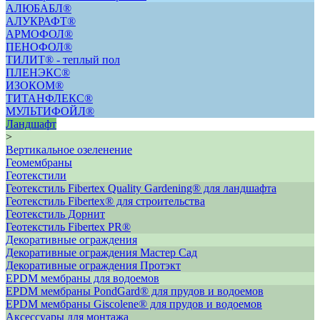
АЛЮБАБЛ®
АЛУКРАФТ®
АРМОФОЛ®
ПЕНОФОЛ®
ТИЛИТ® - теплый пол
ПЛЕНЭКС®
ИЗОКОМ®
ТИТАНФЛЕКС®
МУЛЬТИФОЙЛ®
Ландшафт
>
Вертикальное озеленение
Геомембраны
Геотекстили
Геотекстиль Fibertex Quality Gardening® для ландшафта
Геотекстиль Fibertex® для строительства
Геотекстиль Дорнит
Геотекстиль Fibertex PR®
Декоративные ограждения
Декоративные ограждения Мастер Сад
Декоративные ограждения Протэкт
ЕРDM мембраны для водоемов
EPDM мембраны PondGard® для прудов и водоемов
EPDM мембраны Giscolene® для прудов и водоемов
Аксессуары для монтажа