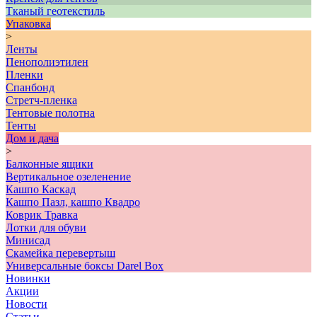
Тканый геотекстиль
Упаковка
>
Ленты
Пенополиэтилен
Пленки
Спанбонд
Стретч-пленка
Тентовые полотна
Тенты
Дом и дача
>
Балконные ящики
Вертикальное озеленение
Кашпо Каскад
Кашпо Пазл, кашпо Квадро
Коврик Травка
Лотки для обуви
Минисад
Скамейка перевертыш
Универсальные боксы Darel Box
Новинки
Акции
Новости
Статьи